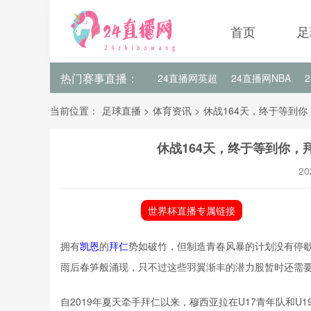
首页
足
热门赛事直播：
24直播网英超
24直播网NBA
24直播网亚洲杯
24直播网世亚预
当前位置：
足球直播
>
体育资讯
>
休战164天，终于等到你
24直播网欧洲杯赛程
休战164天，终于等到你，
20
世界杯直播专属链接
拥有
凯恩
的
拜仁
势如破竹，但制造青春风暴的计划没有停歇。
雨后春笋般涌现，只不过这些羽翼渐丰的潜力股暂时还需要
自2019年夏天牵手拜仁以来，穆西亚拉在U17青年队和