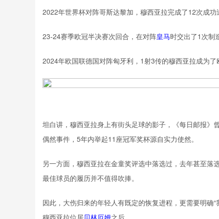
2022年世界杯对阵哥斯达黎加，穆西亚拉完成了12次成功
23-24赛季欧冠半决赛次回合，在对阵
皇马
时交出了1次制
2024年欧国联德国对阵匈牙利，1射3传的穆西亚拉成为
坦白讲，穆西亚拉身上有街头足球的影子，《每日邮报》曾
偶然事件，5年内举起11座冠军奖杯源自实力使然。
另一方面，穆西亚拉在金童奖评选中落选过，去年甚至落选
最佳球员的履历并不值得吹捧。
因此，大伤归来的年轻人有既定的恢复进程，更需要明确“
穆西亚拉位居
贝林厄姆
之后。