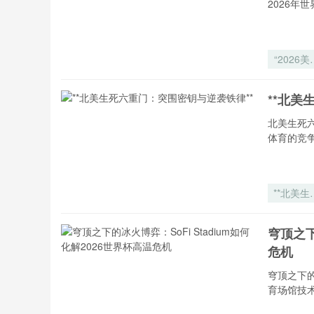
2026年
“2026美
风云：北
棋局暗涌
**北美
变”
北美生死
体育的竞
**北美生
六重门：
围密钥与
穹顶之下
袭铁律*
危机
穹顶之下的
育场馆技