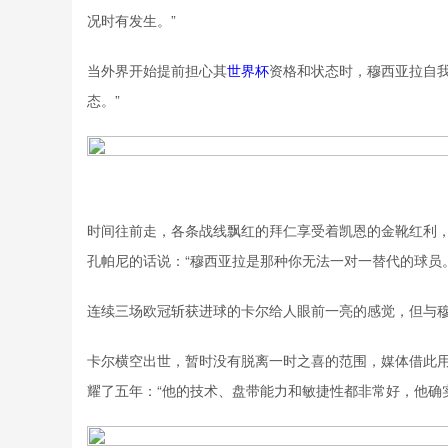
况时有发生。”
当外界开始提前担心其
世界杯
资格和状态时，穆西亚拉自
态。”
时间往前走，各条战线飘红的拜仁享受着凯恩的金靴红利，
孔帕尼的话说：“穆西亚拉是那种你无法一对一替代的球员。
连续三场欧冠斩获进球的卡尔给人眼前一亮的感觉，但与
卡尔横空出世，暂时没有脱离一时之喜的范围，媒体借此用
耀了五年：“他的技术、盘带能力和敏捷性都非常好，他确