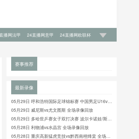
4直播网法甲
24直播网意甲
24直播网欧联杯
洲杯决赛
24直播网欧洲杯揭幕战
赛事推荐
最新录像
05月29日 呼和浩特国际足球锦标赛 中国男足U16vs
沙特U16 全场录像
05月29日 威尼斯vs尤文图斯 全场录像回放
05月29日 多哈世乒赛女子双打决赛 波尔卡诺娃/斯佐
科斯vs王曼昱/蒯曼 全场录像回放
05月28日 利物浦vs水晶宫 全场录像回放
05月28日 重庆高新猛虎竞技vs黔西南栩烽棠 全场录