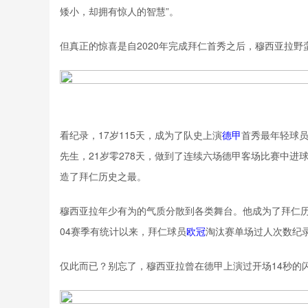
矮小，却拥有惊人的智慧”。
但真正的惊喜是自2020年完成拜仁首秀之后，穆西亚拉
看纪录，17岁115天，成为了队史上演
德甲
首秀最年轻球员
先生，21岁零278天，做到了连续六场德甲客场比赛中进
造了拜仁历史之最。
穆西亚拉年少有为的气质分散到各类舞台。他成为了拜仁历史
04赛季有统计以来，拜仁球员
欧冠
淘汰赛单场过人次数纪
仅此而已？别忘了，穆西亚拉曾在德甲上演过开场14秒的