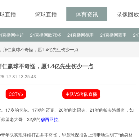
球直播
篮球直播
体育资讯
录像回放
24直播网中超
24直播网欧冠杯
24直播网德甲
24直播网西甲
2
24直播网中甲
24直播网日职联
24直播网韩K联
24直播网欧
，拜仁赢球不奇怪，愿1.4亿先生伤少一点
拜仁赢球不奇怪，愿1.4亿先生伤少一点
25-12-31 13:25:43
CCTV5
主队VS客队直播
17岁的卡尔、17岁的迈克、20岁的比绍夫、21岁的帕夫洛维奇，如
仰望老大哥—22岁的
穆西亚拉
。
U19青年队实现降维打击并不奇怪，毕竟球探报告上清晰地注明了“他身材