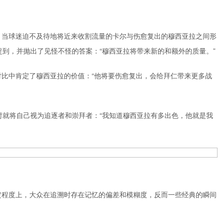
。当球迷迫不及待地将近来收割流量的卡尔与伤愈复出的穆西亚拉之间形
捉到，并抛出了见怪不怪的答案：“穆西亚拉将带来新的和额外的质量。”
对比中肯定了穆西亚拉的价值：“他将要伤愈复出，会给拜仁带来更多战
时就将自己视为追逐者和崇拜者：“我知道穆西亚拉有多出色，他就是我
定程度上，大众在追溯时存在记忆的偏差和模糊度，反而一些经典的瞬间