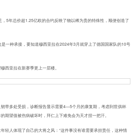
足，5年总价超1.25亿欧的合约反映了物以稀为贵的特殊性，顺便创造了
是一种承接，要知道穆西亚拉在2024年3月就穿上了德国国家队的10号
望穆西亚拉在新赛季更上一层楼。
韧带多处受损，诊断报告显示需要4—5个月的康复期，考虑到世俱杯
年的期望值被伤病破坏时，拜仁上下难免会为天才捏一把汗。
年轻人体现了自己的大将之风：“这件事没有谁需要承担责任，这种情