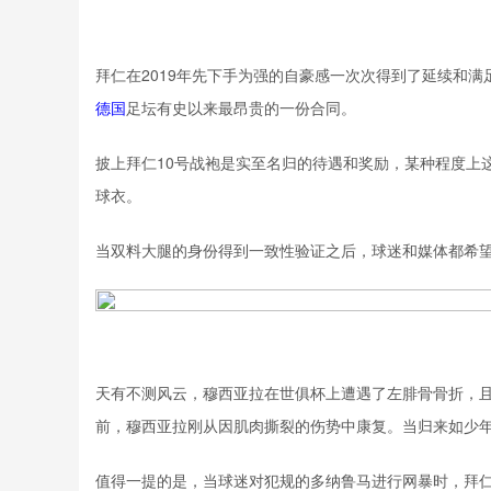
拜仁在2019年先下手为强的自豪感一次次得到了延续和满
德国
足坛有史以来最昂贵的一份合同。
披上拜仁10号战袍是实至名归的待遇和奖励，某种程度上这
球衣。
当双料大腿的身份得到一致性验证之后，球迷和媒体都希
天有不测风云，穆西亚拉在世俱杯上遭遇了左腓骨骨折，且
前，穆西亚拉刚从因肌肉撕裂的伤势中康复。当归来如少
值得一提的是，当球迷对犯规的多纳鲁马进行网暴时，拜仁