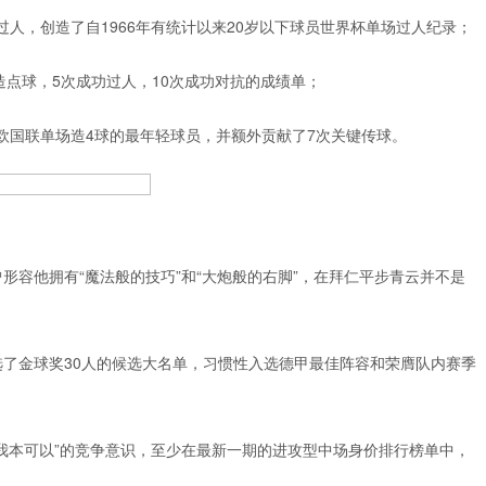
过人，创造了自1966年有统计以来20岁以下球员世界杯单场过人纪录；
造点球，5次成功过人，10次成功对抗的成绩单；
了欧国联单场造4球的最年轻球员，并额外贡献了7次关键传球。
形容他拥有“魔法般的技巧”和“大炮般的右脚”，在拜仁平步青云并不是
了金球奖30人的候选大名单，习惯性入选德甲最佳阵容和荣膺队内赛季
我本可以”的竞争意识，至少在最新一期的进攻型中场身价排行榜单中，