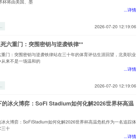
世界杯将由美国、墨
...详情
墨
2026-07-20 12:19:06
美
新
生死六重门：突围密钥与逆袭铁律**
六重门：突围密钥与逆袭铁律站在三十年的体育评估生涯回望，北美职业
争从来不是一场温和的
...详情
死
2026-07-20 12:19:06
突
逆
的冰火博弈：SoFi Stadium如何化解2026世界杯高温
*
冰火博弈：SoFiStadium如何化解2026世界杯高温危机作为一名追踪体
术三十
...详情