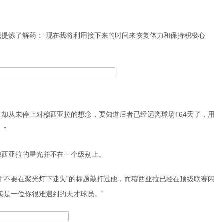
我提炼了解药：“现在我将利用接下来的时间来恢复体力和保持积极心
却从未停止对穆西亚拉的想念，要知道后者已经远离球场164天了，用
”
穆西亚拉的星光并不在一个级别上。
“不要在聚光灯下迷失”的标题敲打过他，而穆西亚拉已经在顶级联赛闪
实是一位你很难遇到的天才球员。”