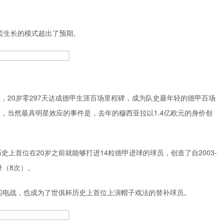
野蛮生长的模式超出了预期。
，20岁零297天达成德甲生涯百场里程碑，成为队史最年轻的德甲百场
球，当然最具明星效应的事件是，去年的穆西亚拉以1.4亿欧元的身价创
上首位在20岁之前就能够打进14粒德甲进球的球员，创造了自2003-
录（8次）。
闪电战，也成为了世俱杯历史上首位上演帽子戏法的替补球员。