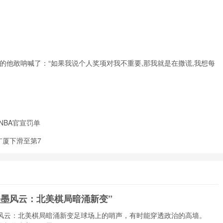
岁的他敢呐喊了：“如果我说个人奖项对我不重要,那我就是在撒谎,我想每
NBA官宣罚单
广厦下滑至第7
6美墨风云：北美棋局暗涌新变”
美墨风云：北美棋局暗涌新变足球场上的哨声，有时能穿透政治的高墙。