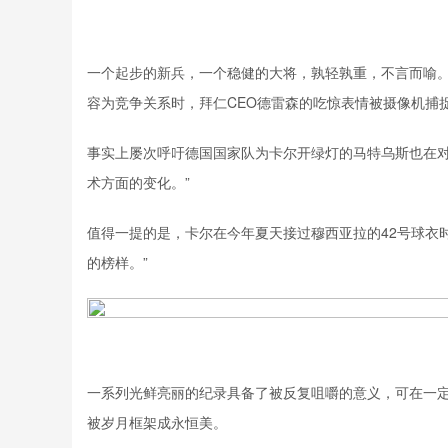
一个起步的新兵，一个稳健的大将，孰轻孰重，不言而喻
容为竞争关系时，拜仁CEO德雷森的吃惊表情被摄像机捕
事实上屡次呼吁德国国家队为卡尔开绿灯的
马特乌斯
也在
术方面的变化。”
值得一提的是，卡尔在今年夏天接过穆西亚拉的42号球衣
的榜样。”
一系列光鲜亮丽的纪录具备了被反复咀嚼的意义，可在一
被岁月框架成永恒美。