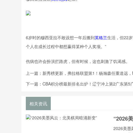
6岁时的穆西亚拉不敢设想一年后搬到
英格兰
生活，但22
个人在成长过程中都想赢得某种个人奖项。”
伤病也许会扮演拦路虎，但有时候，这也刺激了饥渴感。
上一篇：
新秀榜更新，弗拉格联盟第1！杨瀚森任重道远，
下一篇：
CBA积分榜最新排名出炉！辽宁冲上第2广东第5
相关资讯
“202
2026